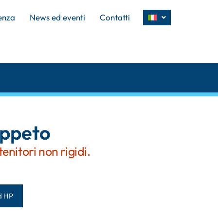
enza
News ed eventi
Contatti
appeto
enitori non rigidi.
d HP