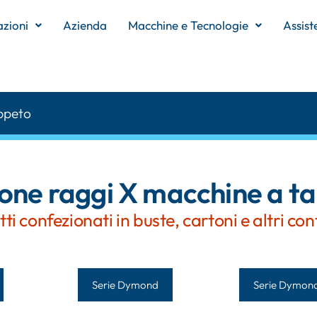
azioni
Azienda
Macchine e Tecnologie
Assist
ppeto
ione raggi X macchine a t
i confezionati in buste, cartoni e altri cont
Serie Dymond
Serie Dymon