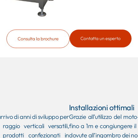
Contatta un esperto
Consulta la brochure
Installazioni ottimali
rivo di anni di sviluppo per
Grazie all’utilizzo del mot
ggio verticali versatili,
fino a 1m e congiungere il n
 prodotti confezionati in
dovute all’ingombro dei nor