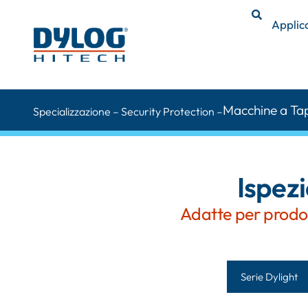
Applic
Macchine a Ta
Specializzazione – Security Protection –
Ispez
Adatte per prodott
Serie Dylight