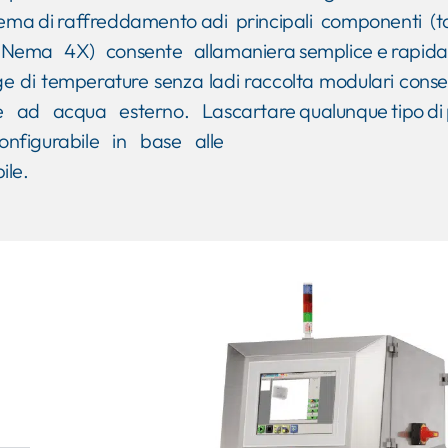
sistema di raffreddamento ad
i principali componenti (
r Nema 4X) consente alla
maniera semplice e rapida
ge di temperature senza la
di raccolta modulari conse
ore ad acqua esterno. La
scartare qualunque tipo di
nfigurabile in base alle
ile.