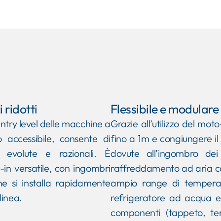
 ridotti
Flessibile e modulare
try level delle macchine a
Grazie all’utilizzo del mot
 accessibile, consente di
fino a 1m e congiungere il n
ù evolute e razionali. È
dovute all’ingombro dei
-in versatile, con ingombri
raffreddamento ad aria co
he si installa rapidamente
ampio range di temperatu
linea.
refrigeratore ad acqua es
componenti (tappeto, te