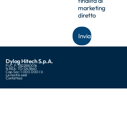
finalità di
marketing
diretto
Dylog Hitech S.p.A.
P.I/C.F: 11822880016
N.REA: TO-1243860
Cap.Soc: 1.000.000 I.V.
Le nostre sedi
Contattaci