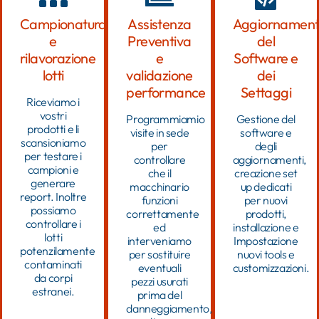
Campionatura
Assistenza
Aggiornamen
e
Preventiva
del
rilavorazione
e
Software e
lotti
validazione
dei
performance
Settaggi
Riceviamo i
vostri
Programmiamio
Gestione del
prodotti e li
visite in sede
software e
scansioniamo
per
degli
per testare i
controllare
aggiornamenti,
campioni e
che il
creazione set
generare
macchinario
up dedicati
report. Inoltre
funzioni
per nuovi
possiamo
correttamente
prodotti,
controllare i
ed
installazione e
lotti
interveniamo
Impostazione
potenzilamente
per sostituire
nuovi tools e
contaminati
eventuali
customizzazioni.
da corpi
pezzi usurati
estranei.
prima del
danneggiamento,