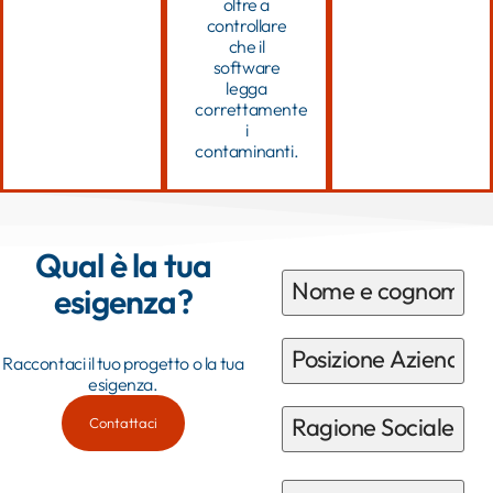
oltre a
controllare
che il
software
legga
correttamente
i
contaminanti.
Qual è la tua
esigenza?
Raccontaci il tuo progetto o la tua
esigenza.
Contattaci