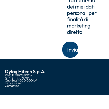
trattamento
dei miei dati
personali per
finalità di
marketing
diretto
Dylog Hitech S.p.A.
P.I/C.F: 11822880016
N.REA: TO-1243860
Cap.Soc: 1.000.000 I.V.
Le nostre sedi
Contattaci