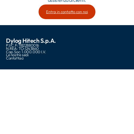
assistenza ai clienti.
Entra in contatto con noi
Dylog Hitech S.p.A.
P.I/C.F: 11822880016
N.REA: TO-1243860
Cap.Soc: 1.000.000 I.V.
Le nostre sedi
Contattaci