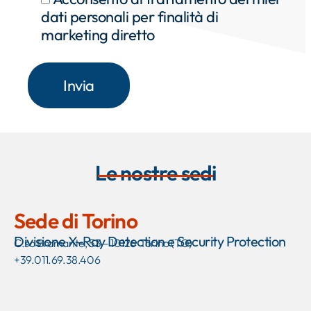
dati personali per finalità di
marketing diretto
Le nostre sedi
Sede di Torino
Divisione X-Ray Detection e Security Protection
C.so Bramante, 53 – 10126 Torino (TO)
+39.011.69.38.406